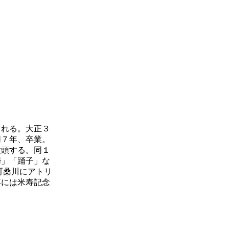
まれる。大正３
同７年、卒業。
没頭する。同１
婦」「踊子」な
町桑川にアトリ
年には米寿記念