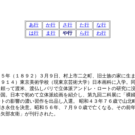
あ行
か行
さ行
た行
な行
は行
ま行
や行
ら行
わ行
２５年（１８９２）３月９日、村上市二之町、旧士族の家に生
１９１４）東京美術学校（現東京芸術大学）日本画科に入学。
を頼って渡米、渡仏しパリで立体派アンドレ・ロートの研究に
帰国。日本で初めて立体派絵画を紹介し、第九回二科展に「裸
ートの影響の濃い習作を出品し入選。 昭和４３年７６歳で山北
開き永住を決意。昭和５６年、７月９０歳で亡くなる。その前
集矢部友衛」が刊行された。