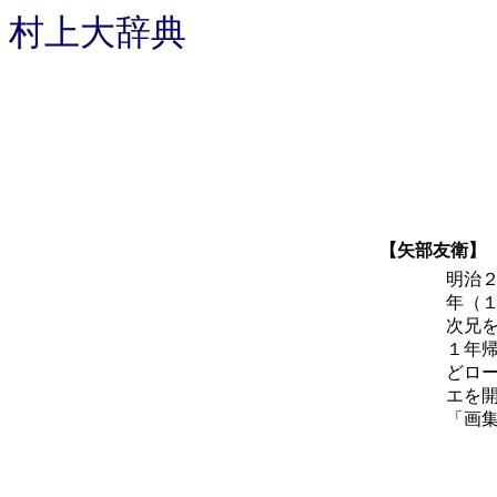
村上大辞典
【矢部友衛】
明治
年（
次兄
１年
どロ
エを
「画