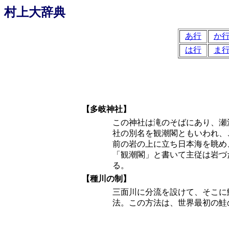
村上大辞典
あ行
か
は行
ま
【多岐神社】
この神社は滝のそばにあり、瀬
社の別名を観潮閣ともいわれ、
前の岩の上に立ち日本海を眺め
「観潮閣」と書いて主従は岩づ
る。
【種川の制】
三面川に分流を設けて、そこに
法。この方法は、世界最初の鮭