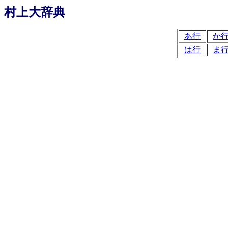
村上大辞典
あ行
か
は行
ま