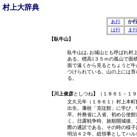
村上大辞典
あ行
か
は行
ま
【臥牛山】
臥牛山は､お城山とも呼ばれ村
ある。標高1３５ｍの孤山で面
面で遠くから見るとちょうど牛
つけられている。山の上には苔
る。
【川上俊彦
としつね
】
（１８６１－１９
文久元年（１８６１）村上本町
出生。藩校「克従館」に学び、
卒。外務省に入省、初め公使館
く。日露戦争時、旅順開城後、
際の通訳である。その時の様子
明治４２年、総領事としてハル