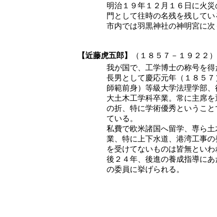
明治１９年１２月１６日に火災
門として往時の名残を残してい
市内では羽黒神社の神明宮に次
【近藤虎五郎】
（１８５７－１９２２）
我が国で、工学博士の称号を得
長男として慶応元年（１８５７
師範前身）等級大学法理学部、
大土木工学科卒業。常に主席を
の折、特に学術優秀ということ
ている。
私費で欧米諸国へ留学、専ら土
業、特に上下水道、港湾工事の
を受けてないものは皆無といわ
後２４年、後進の養成指導にあ
の委員に挙げられる。