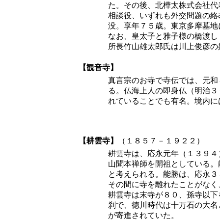
た。その後、北樺太株式会社代
相談役、いずれも外交問題の絡
没。享年７５歳。東京多摩墓地
なお、皇太子と雅子様の橋渡し
所長竹山雄太郎氏は川上俊彦の
【観音寺】
真言宗のお寺で寺伝では、元和
る。仏海上人の即身仏（明治３
れていることでも有名。境内に
【耕雲寺】
（１８５７－１９２２）
耕雲寺は、応永元年（１３９４
山聞本禅師を開祖としている。
と考えられる。能勝は、応永３
その間に寺を離れたことがなく
耕雲寺は末寺が８０、孫寺以下
刹で、徳川時代は十万石の大名
が寄進されていた。