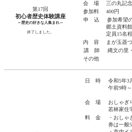
会 場
三の丸記
第17回
参加料
400円
初心者歴史体験講座
申 込
参加希望
～歴史の好きな人集まれ～
郷土資料館）
終了しました。
定員15名
内 容
まが玉器
講 師
縄文の里
その他
日 時
令和5年3
午前9時～
会 場
おしゃぎ
若林家住
料 金
・おしゃ
券は一般5
・市内イ