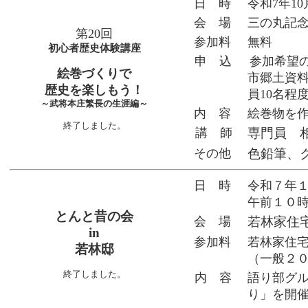
日 時
令和7年10
会 場
三の丸記
第20回
参加料
無料
初心者歴史体験講座
申 込
参加希望の
絵巻づくりで
市郷土資料館
歴史を楽しもう！
員10名程
～武将本庄繁長の生涯編～
内 容
絵巻物を
終了しました。
講 師
専門員 
その他
色鉛筆、
日 時
令和７年
午前１０
とんと昔の会
会 場
若林家住
in
参加料
若林家住
若林邸
（一般２
終了しました。
内 容
語り部グ
り」を開