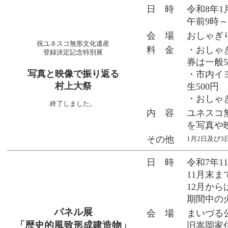
日 時
令和8年1
午前9時～
会 場
おしゃぎ
祝ユネスコ無形文化遺産
料 金
・おしゃ
登録決定記念特別展
券は一般5
写真と映像で振り返る
・市内イ
村上大祭
生500円
・おしゃぎ
終了しました。
内 容
ユネスコ
を写真や
その他
1月2日及び3
日 時
令和7年1
11月末ま
12月から
期間中の火
パネル展
会 場
まいづる
「歴史的風致形成建造物」
旧嵩岡家