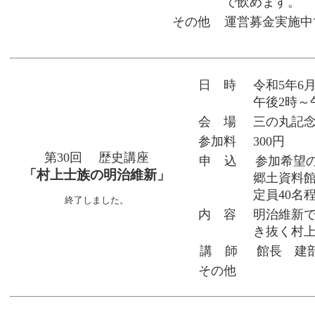
で飲めます。
その他
運営募金実施中
日 時
令和5年6
午後2時～
会 場
三の丸記
参加料
300円
第30回 歴史講座
申 込
参加希望
「村上士族の明治維新」
郷土資料館）
定員40名
終了しました。
内 容
明治維新
き抜く村
講 師
館長 建
その他