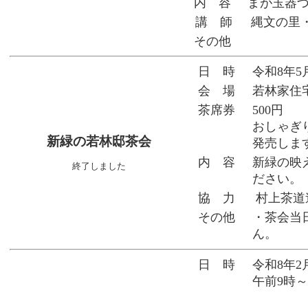
内 容
まが玉器
講 師
縄文の里
その他
日 時
令和8年5
会 場
若林家住
茶席券
500円
おしゃぎ
新緑の若林邸茶会
発売しま
内 容
新緑の映
終了しました
ださい。
協 力
村上茶道
その他
・茶会当
ん。
日 時
令和8年2
午前9時～