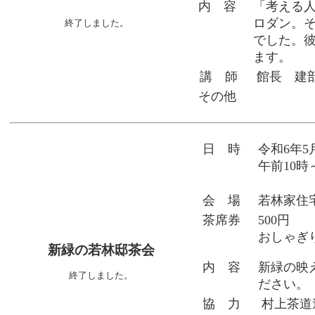
内 容
「考える
ロダン。
終了しました。
でした。
ます。
講 師
館長 建
その他
日 時
令和6年5
午前10時
会 場
若林家住
茶席券
500円
おしゃぎ
新緑の若林邸茶会
内 容
新緑の映
終了しました。
ださい。
協 力
村上茶道