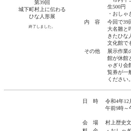
第39回
生500円
城下町村上に伝わる
・おしゃぎ
ひな人形展
内 容
今回で3
終了しました。
大名雛と
きたひな
文化館で
その他
展示作業の
館が休館と
ゃぎり会
覧券が一般
ください
日 時
令和4年1
午前9時～
会 場
村上歴史
料 金
・おしゃ