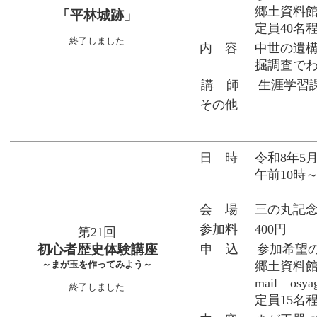
郷土資料館）
「平林城跡」
定員40名
終了しました
内 容
中世の遺
掘調査で
講 師
生涯学習
その他
日 時
令和8年5
午前10時
会 場
三の丸記
参加料
400円
第21回
初心者歴史体験講座
申 込
参加希望
郷土資料館）TE
～まが玉を作ってみよう～
mail osy
終了しました
定員15名