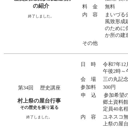
の紹介
料 金
無料
内 容
まいづる
終了しました。
風致形成
のために
か所の建
その他
日 時
令和7年1
午後2時～
会 場
三の丸記
参加料
300円
第34回 歴史講座
申 込
参加希望
村上祭の屋台行事
郷土資料館）
その歴史を振り返る
定員40名
内 容
ユネスコ
終了しました。
上祭の屋