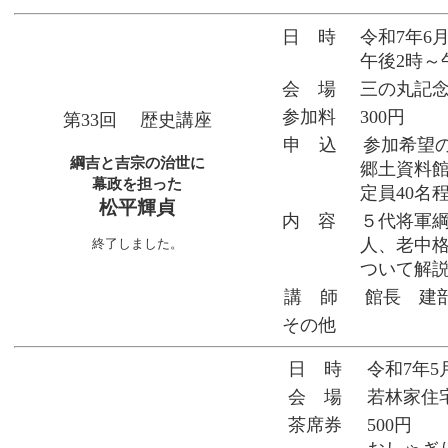
日 時
令和7年6
午後2時～
会 場
三の丸記
参加料
300円
第33回 歴史講座
申 込
参加希望
綱吉と吉宗の治世に
郷土資料館）
幕政を担った
定員40名
松平輝貞
内 容
５代将軍
人、老中
終了しました。
ついて解
講 師
館長 建
その他
日 時
令和7年5
会 場
若林家住
茶席券
500円