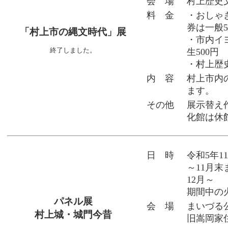
会 場
村上歴史
料 金
・おしゃ
券は一般5
「村上市の縄文時代」展
・市内イ
終了しました。
生500円
・村上歴史
内 容
村上市内
ます。
その他
展示替え作
化館は休
日 時
令和5年1
～11月末
12月～
期間中の火
パネル展
会 場
まいづる
村上城・城門今昔
旧嵩岡家