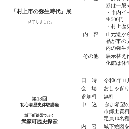
券は一般5
「村上市の弥生時代」展
・市内イ
生500円
終了しました。
・村上歴史
内 容
山元遺か
品が市の
内の弥生
その他
展示替え作
化館は休
日 時
令和6年11
会 場
おしゃぎ
参加料
無料
第18回
申 込
参加希望の
初心者歴史体験講座
市郷土資料館
城下町絵図で歩く
定員10名
武家町歴史探索
内 容
城下絵図