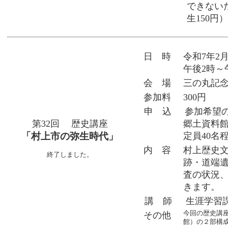
できない
生150
日 時
令和7年2
午後2時～
会 場
三の丸記念
参加料
300円
申 込
参加希望
第32回 歴史講座
郷土資料館）
「村上市の弥生時代」
定員40名
内 容
村上歴史
終了しました。
跡・道端
査の状況
きます。
講 師
生涯学習
今回の歴史講
その他
館）の２部構