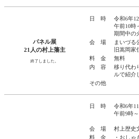
日 時
令和6年1
午前10時
期間中の火
パネル展
会 場
まいづる
21人の村上藩主
旧嵩岡家
料 金
無料
終了しました。
内 容
移り代わ
ルで紹介
その他
日 時
令和6年1
午前9時～
会 場
村上歴史
料 金
・おしゃ