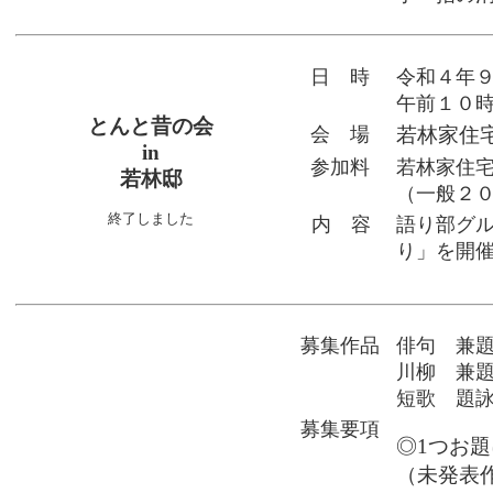
日 時
令和４年
午前１０
とんと昔の会
会 場
若林家住
in
参加料
若林家住
若林邸
（一般２
終了しました
内 容
語り部グ
り」を開
募集作品
俳句 兼
川柳 兼
短歌 題
募集要項
◎1つお
（未発表