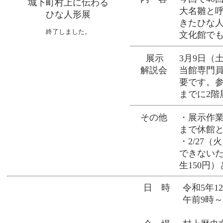
城下町村上に伝わる
大名雛と
ひな人形展
きたひな
終了しました。
文化館で
展示
3月9日（
解説会
当館専門
要です。
までに2階
その他
・展示作業
まで休館
・2/27
できないた
生150円
日 時
令和5年1
午前9時～