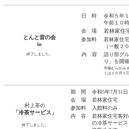
日 時
令和５年
午前１０
会 場
若林家住
とんと昔の会
参加料
若林家住
in
（一般２
内 容
語り部グ
終了しました。
り」を開
市報むらかみ
くは１０月１
期 間
令和5年7月31
会 場
若林家住宅
村上茶の
参加料
入館料のみ
「冷茶サービス」
内 容
若林家住宅客対
の冷茶サービス
終了しました。