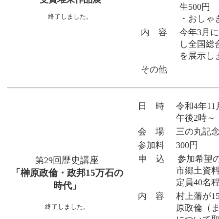
生500円
終了しました。
・おしゃぎ
内 容
今年3月
し全国総
を展示し
その他
日 時
令和4年11
午後2時～
会 場
三の丸記
参加料
300円
申 込
参加希望の
歴史講座
第29回
市郷土資料館
「榊原政倫・政邦15万石の
定員40名
時代」
内 容
村上藩が1
原政倫（
終了しました。