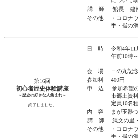
について
講 師
館長
建
その他
・コロナ
手・指の
日 時
令和4年1
午前10時
会 場
三の丸記
参加料
400円
第16回
初心者歴史体験講座
申 込
参加希望の
市郷土資料館
～歴史の好きな人集まれ～
定員10名
終了しました。
内 容
まが玉器
講 師
縄文の里
その他
・コロナ
手・指の