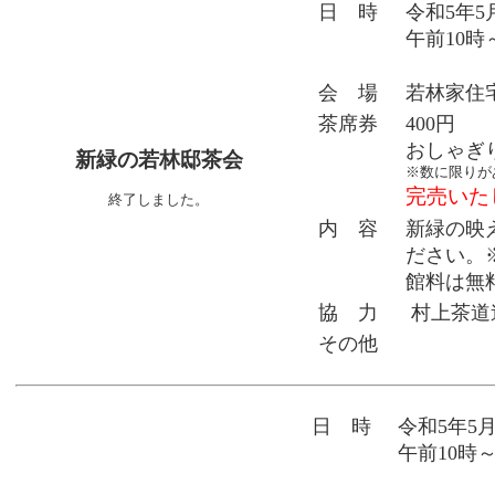
日 時
令和5年5
午前10時
会 場
若林家住
茶席券
400円
おしゃぎ
新緑の若林邸茶会
※数に限りが
完売いた
終了しました。
内 容
新緑の映
ださい。
館料は無
協 力
村上茶道
その他
日 時
令和5年5
午前10時