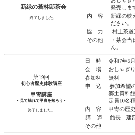
おしゃぎ
新緑の若林邸茶会
発売しま
内 容
新緑の映
終了しました。
ださい。
協 力
村上茶道
その他
・茶会当
ん。
日 時
令和7年5月
会 場
おしゃぎ
第19回
参加料
無料
初心者歴史体験講座
申 込
参加希望
郷土資料館）
甲冑講座
定員10名
～見て触れて甲冑を知ろう～
内 容
甲冑の歴
終了しました。
講 師
館長 建
その他