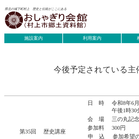
県北の城下町村上 歴史と伝統がここにある
施設案内
利用案内
今後予定されている主
日 時
令和8年6
午後1時30
会 場
三の丸記
参加料
300円
第35回 歴史講座
申 込
参加希望