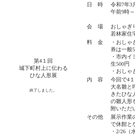
日 時
令和7年3
午前9時～
会 場
おしゃぎ
若林家住
料 金
・おしゃ
券は一般5
・市内イ
第4１回
生500円
城下町村上に伝わる
・おしゃぎ
ひな人形展
内 容
今回で4
大名雛と
終了しました。
きたひな
の雛人形
附いただ
その他
展示作業の
で休館と
・2/26