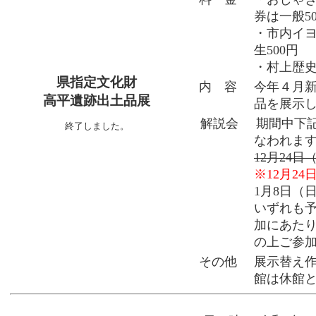
券は一般5
・市内イヨ
生500円
・村上歴史
県指定文化財
内 容
今年４月
高平遺跡出土品展
品を展示
解説会
期間中下
終了しました。
なわれま
12月24日
※12月2
1月8日（日
いずれも
加にあた
の上ご参
その他
展示替え作
館は休館