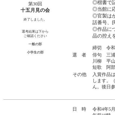
◎楷書で
第30回
◎当館に
十五月見の会
◎官製は
終了しました。
話番号、
◎作品に
選考結果は下から
品の控え
ご確認ください
一般の部
締切 令
小学生の部
選 者
俳句 三
川柳 平
短歌 阿
その他
入賞作品は
します。
ん。後日
日 時
令和4年5