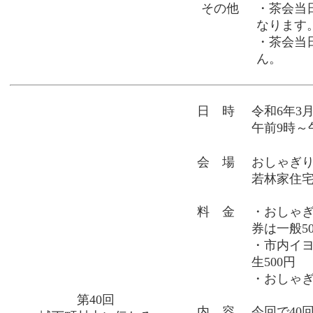
その他
・茶会当
なります
・茶会当
ん。
日 時
令和6年3
午前9時～
会 場
おしゃぎり
若林家住
料 金
・おしゃ
券は一般5
・市内イヨ
生500円
・おしゃぎ
第40回
内 容
今回で40