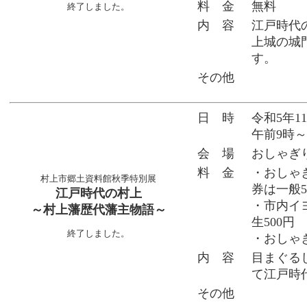
料 金
無料
終了しました。
内 容
江戸時代
上城の城
す。
その他
日 時
令和5年1
午前9時～
会 場
おしゃぎ
料 金
・おしゃ
村上市郷土資料館秋季特別展
券は一般5
江戸時代の村上
・市内イ
～村上藩歴代藩主物語～
生500円
終了しました。
・おしゃぎ
内 容
目まぐる
て江戸時
その他