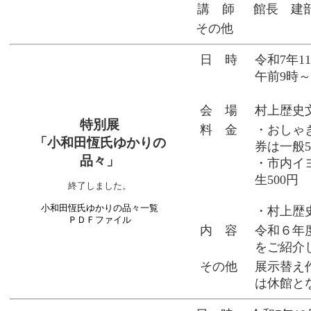
講 師
館長 建
その他
日 時
令和7年1
午前9時～
会 場
村上歴史
特別展
料 金
・おしゃ
「小和田恆氏ゆかりの
券は一般5
品々」
・市内イ
生500円
終了しました。
小和田恆氏ゆかりの品々一覧
・村上歴史
ＰＤＦファイル
内 容
令和６年
をご紹介
その他
展示替え作
は休館と