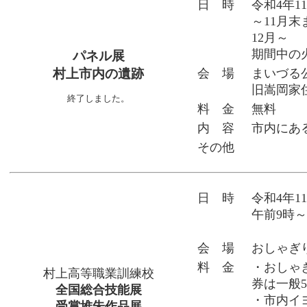
日 時
令和4年1
～11月末
12月～
期間中の火
パネル展
村上市内の遺跡
会 場
まいづる
旧嵩岡家
終了しました。
料 金
無料
内 容
市内にあ
その他
日 時
令和4年1
午前9時～
会 場
おしゃぎ
料 金
・おしゃ
村上高等職業訓練校
券は一般5
全国総合技能展
・市内イ
受賞堆朱作品展