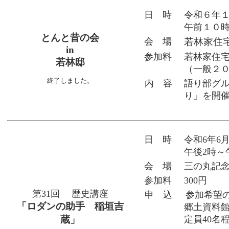
日 時
令和６年
午前１０
とんと昔の会
会 場
若林家住
in
参加料
若林家住
若林邸
（一般２
終了しました。
内 容
語り部グ
り」を開
日 時
令和6年6
午後2時～
会 場
三の丸記
参加料
300円
第31回 歴史講座
申 込
参加希望
「ロダンの助手 稲垣吉
郷土資料館）
蔵」
定員40名