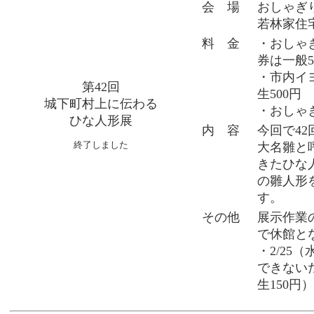
会 場
おしゃぎ
若林家住
料 金
・おしゃ
券は一般5
・市内イ
第42回
生500円
城下町村上に伝わる
・おしゃぎ
ひな人形展
内 容
今回で4
終了しました
大名雛と
きたひな
の雛人形
す。
その他
展示作業の
で休館と
・2/25
できない
生150