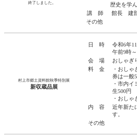
終了しました。
歴史を学
講 師
館長 建
その他
日 時
令和6年1
午前9時～
会 場
おしゃぎ
料 金
・おしゃ
券は一般5
村上市郷土資料館秋季特別展
・市内イ
新収蔵品展
生500円
・おしゃぎ
内 容
近年新た
す。
その他