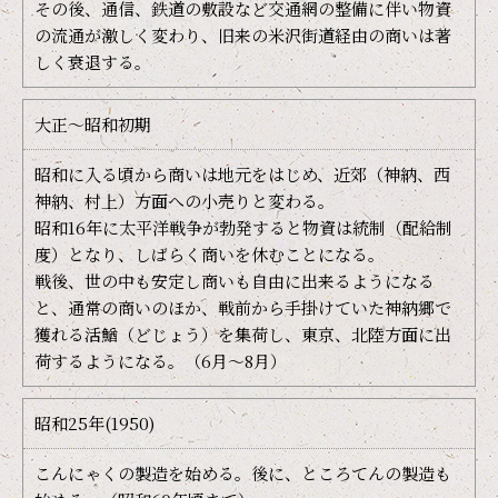
その後、通信、鉄道の敷設など交通網の整備に伴い物資
の流通が激しく変わり、旧来の米沢街道経由の商いは著
しく衰退する。
大正〜昭和初期
昭和に入る頃から商いは地元をはじめ、近郊（神納、西
神納、村上）方面への小売りと変わる。
昭和16年に太平洋戦争が勃発すると物資は統制（配給制
度）となり、しばらく商いを休むことになる。
戦後、世の中も安定し商いも自由に出来るようになる
と、通常の商いのほか、戦前から手掛けていた神納郷で
獲れる活鰌（どじょう）を集荷し、東京、北陸方面に出
荷するようになる。（6月〜8月）
昭和25年(1950)
こんにゃくの製造を始める。後に、ところてんの製造も