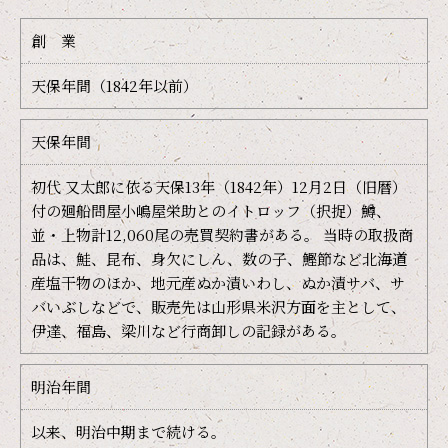
創 業
天保年間（1842年以前）
天保年間
初代 又太郎に依る天保13年（1842年）12月2日（旧暦）
付の廻船問屋小嶋屋栄助とのイトロッフ（択捉）鱒、
並・上物計12,060尾の売買契約書がある。 当時の取扱商
品は、鮭、昆布、身欠にしん、数の子、鰹節など北海道
産塩干物のほか、地元産ぬか漬いわし、ぬか漬サバ、サ
バいぶしなどで、販売先は山形県米沢方面を主として、
伊達、福島、梁川など行商卸しの記録がある。
明治年間
以来、明治中期まで続ける。