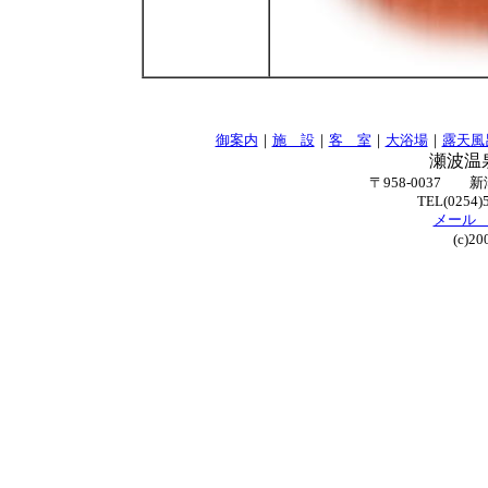
御案内
｜
施 設
｜
客 室
｜
大浴場
｜
露天風
瀬波温
〒958-0037 
TEL(0254)5
メール yos
(c)2