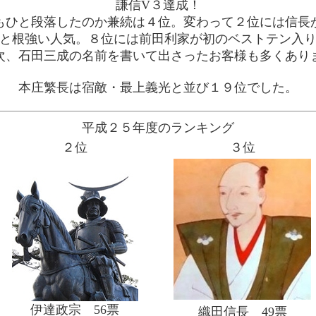
謙信V３達成！
もひと段落したのか兼続は４位。変わって２位には信長
と根強い人気。８位には前田利家が初のベストテン入
次、石田三成の名前を書いて出さったお客様も多くあり
本庄繁長は宿敵・最上義光と並び１９位でした。
平成２５年度のランキング
２位
３位
伊達政宗 56票
織田信長 49票