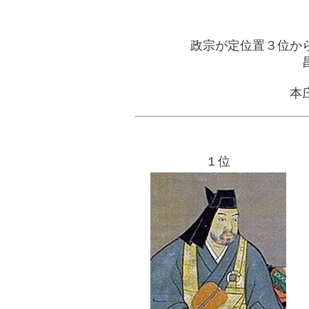
政宗が定位置３位か
本
１位