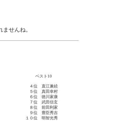
れませんね。
ベスト10
４位 直江兼続
５位 真田幸村
６位 徳川家康
７位 武田信玄
８位 前田利家
９位 豊臣秀吉
１０位 明智光秀