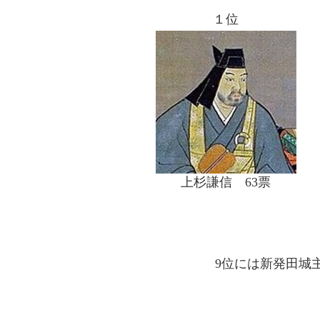
１位
上杉謙信 63票
9位には新発田城