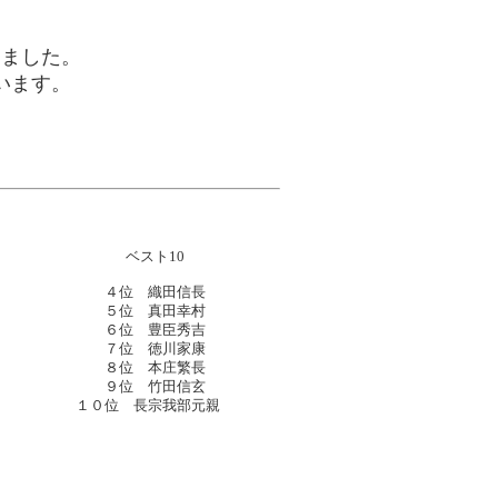
きました。
います。
ベスト10
４位 織田信長
５位 真田幸村
６位 豊臣秀吉
７位 徳川家康
８位 本庄繁長
９位 竹田信玄
１０位 長宗我部元親