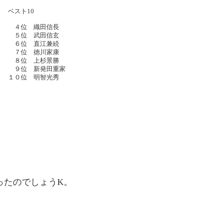
ベスト10
４位 織田信長
５位 武田信玄
６位 直江兼続
７位 徳川家康
８位 上杉景勝
９位 新発田重家
１０位 明智光秀
ったのでしょうK。