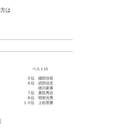
。
た方は
ベスト10
５位 織田信長
６位 武田信玄
徳川家康
７位 豊臣秀吉
８位 明智光秀
１０位 上杉景勝
票