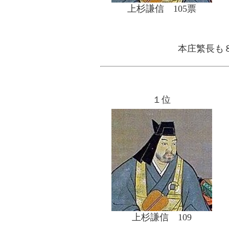
上杉謙信 105票
本庄繁長も
１位
上杉謙信 109