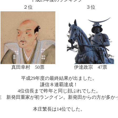
２位
３位
真田幸村 50票
伊達政宗 47票
平成29年度の最終結果が出ました。
謙信８連覇達成！
4位信長まで昨年と同じ顔ぶれでした。
主 新発田重家が初ランクイン。新発田からの方が多か
本庄繁長は14位でした。