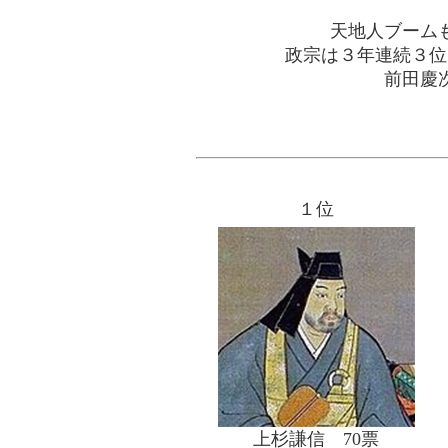
天地人ブーム
政宗は３年連続３位
前田慶
１位
上杉謙信 70票