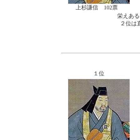
上杉謙信 102票
栄えある
２位は
１位