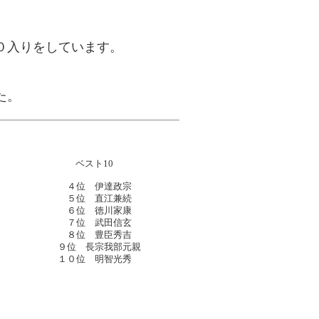
０入りをしています。
。
た。
ベスト10
４位 伊達政宗
５位 直江兼続
６位 徳川家康
７位 武田信玄
８位 豊臣秀吉
９位 長宗我部元親
１０位 明智光秀