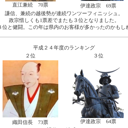
直江兼続 70票
伊達政宗 69票
謙信、兼続の越後勢が連続ワンツーフィニッシュ。
政宗惜しくも1票差でまたも３位となりました。
８位と健闘。この年は県内のお客様が多かったのかもし
平成２４年度のランキング
２位
３位
伊達政宗 64票
織田信長 73票