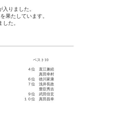
が入りました。
りを果たしています。
ました。
ベスト10
４位 直江兼続
真田幸村
６位 徳川家康
７位 浅井長政
豊臣秀吉
９位 武田信玄
１０位 真田昌幸