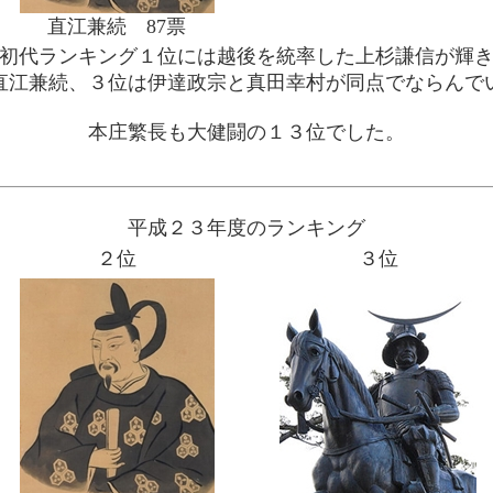
直江兼続 87票
初代ランキング１位には越後を統率した上杉謙信が輝
直江兼続、３位は伊達政宗と真田幸村が同点でならんで
本庄繁長も大健闘の１３位でした。
平成２３年度のランキング
２位
３位