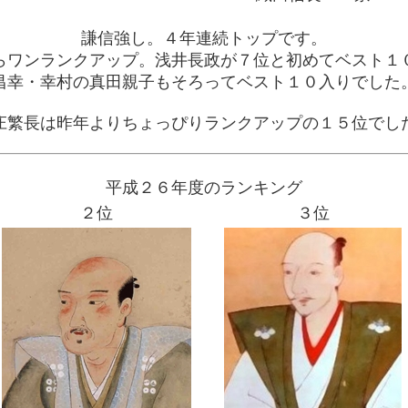
謙信強し。４年連続トップです。
らワンランクアップ。浅井長政が７位と初めてベスト１
昌幸・幸村の真田親子もそろってベスト１０入りでした
庄繁長は昨年よりちょっぴりランクアップの１５位でし
平成２６年度のランキング
２位
３位