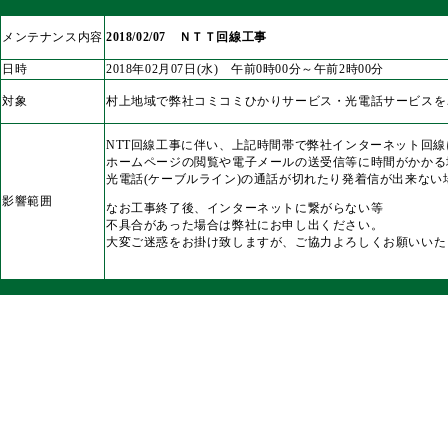
メンテナンス内容
2018/02/07 ＮＴＴ回線工事
日時
2018年02月07日(水) 午前0時00分～午前2時00分
対象
村上地域で弊社コミコミひかりサービス・光電話サービスを
NTT回線工事に伴い、上記時間帯で弊社インターネット回線
ホームページの閲覧や電子メールの送受信等に時間がかかる
光電話(ケーブルライン)の通話が切れたり発着信が出来ない
影響範囲
なお工事終了後、インターネットに繋がらない等
不具合があった場合は弊社にお申し出ください。
大変ご迷惑をお掛け致しますが、ご協力よろしくお願いいた