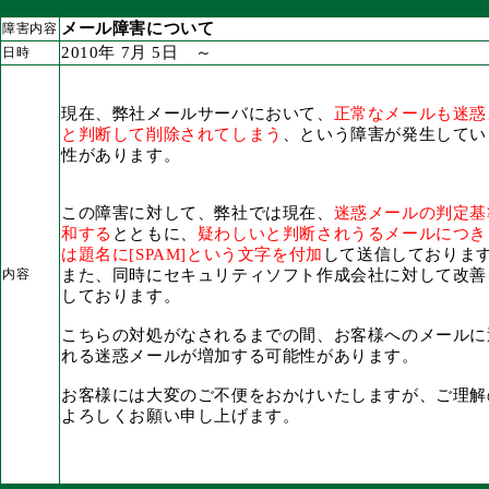
メール障害について
障害内容
2010年 7月 5日 ～
日時
現在、弊社メールサーバにおいて、
正常なメールも迷惑
と判断して削除されてしまう
、という障害が発生してい
性があります。
この障害に対して、弊社では現在、
迷惑メールの判定基
和する
とともに、
疑わしいと判断されうるメールにつき
は題名に[SPAM]という文字を付加
して送信しておりま
内容
また、同時にセキュリティソフト作成会社に対して改善
しております。
こちらの対処がなされるまでの間、お客様へのメールに
れる迷惑メールが増加する可能性があります。
お客様には大変のご不便をおかけいたしますが、ご理解
よろしくお願い申し上げます。