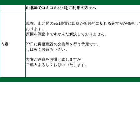
山北局でコミコミadslをご利用の方々へ
現在、山北局のadsl装置に回線が断続的に切れる異常がが発生し
おります。
原因を調査中ですが未だ解決しておりません。
内容
22日に再度機器の交換等を行う予定です。
しばらくお待ち下さい。
大変ご迷惑をお掛け致しますが
ご協力よろしくお願いいたします。